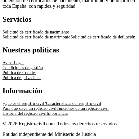
obtención de certificados de nacimiento, matrimonio y defunción en
toda España, con rapidez y seguridad.
Servicios
Solicitud de certificado de nacimiento
Solicitud de certificado de matrimonio
Solicitud de certificado de defunción
Nuestras políticas
Aviso Legal
Condiciones de gestión
Política de Cookies
Política de privacidad
Información
¿Qué es el registro civil?
Características del registro civil
Para qué sirve un registro civil
Funciones de un registro civil
Historia del registro civil
Importancia
© 2026 Registro-civil.com. Todos los derechos reservados.
Entidad independiente del Ministerio de Justicia