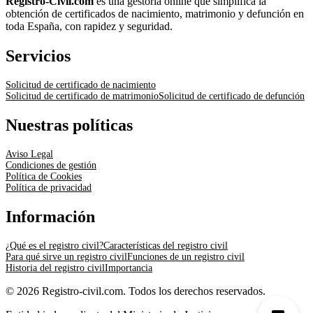
Registro-Civil.com
es una gestoría online que simplifica la
obtención de certificados de nacimiento, matrimonio y defunción en
toda España, con rapidez y seguridad.
Servicios
Solicitud de certificado de nacimiento
Solicitud de certificado de matrimonio
Solicitud de certificado de defunción
Nuestras políticas
Aviso Legal
Condiciones de gestión
Política de Cookies
Política de privacidad
Información
¿Qué es el registro civil?
Características del registro civil
Para qué sirve un registro civil
Funciones de un registro civil
Historia del registro civil
Importancia
© 2026 Registro-civil.com. Todos los derechos reservados.