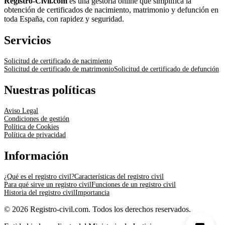
Registro-Civil.com
es una gestoría online que simplifica la
obtención de certificados de nacimiento, matrimonio y defunción en
toda España, con rapidez y seguridad.
Servicios
Solicitud de certificado de nacimiento
Solicitud de certificado de matrimonio
Solicitud de certificado de defunción
Nuestras políticas
Aviso Legal
Condiciones de gestión
Política de Cookies
Política de privacidad
Información
¿Qué es el registro civil?
Características del registro civil
Para qué sirve un registro civil
Funciones de un registro civil
Historia del registro civil
Importancia
© 2026 Registro-civil.com. Todos los derechos reservados.