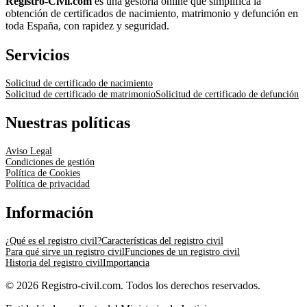
Registro-Civil.com
es una gestoría online que simplifica la
obtención de certificados de nacimiento, matrimonio y defunción en
toda España, con rapidez y seguridad.
Servicios
Solicitud de certificado de nacimiento
Solicitud de certificado de matrimonio
Solicitud de certificado de defunción
Nuestras políticas
Aviso Legal
Condiciones de gestión
Política de Cookies
Política de privacidad
Información
¿Qué es el registro civil?
Características del registro civil
Para qué sirve un registro civil
Funciones de un registro civil
Historia del registro civil
Importancia
© 2026 Registro-civil.com. Todos los derechos reservados.