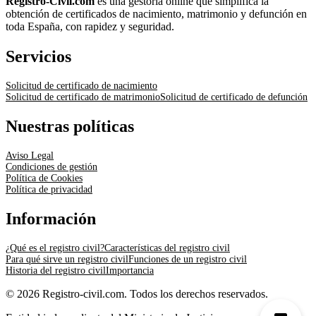
Registro-Civil.com
es una gestoría online que simplifica la
obtención de certificados de nacimiento, matrimonio y defunción en
toda España, con rapidez y seguridad.
Servicios
Solicitud de certificado de nacimiento
Solicitud de certificado de matrimonio
Solicitud de certificado de defunción
Nuestras políticas
Aviso Legal
Condiciones de gestión
Política de Cookies
Política de privacidad
Información
¿Qué es el registro civil?
Características del registro civil
Para qué sirve un registro civil
Funciones de un registro civil
Historia del registro civil
Importancia
© 2026 Registro-civil.com. Todos los derechos reservados.