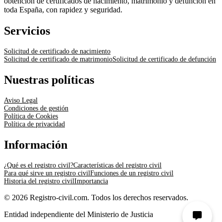
obtención de certificados de nacimiento, matrimonio y defunción en
toda España, con rapidez y seguridad.
Servicios
Solicitud de certificado de nacimiento
Solicitud de certificado de matrimonio
Solicitud de certificado de defunción
Nuestras políticas
Aviso Legal
Condiciones de gestión
Política de Cookies
Política de privacidad
Información
¿Qué es el registro civil?
Características del registro civil
Para qué sirve un registro civil
Funciones de un registro civil
Historia del registro civil
Importancia
© 2026 Registro-civil.com. Todos los derechos reservados.
Entidad independiente del Ministerio de Justicia