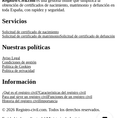
Registro-Civil.com
es una gestoría online que simplifica la
obtención de certificados de nacimiento, matrimonio y defunción en
toda España, con rapidez y seguridad.
Servicios
Solicitud de certificado de nacimiento
Solicitud de certificado de matrimonio
Solicitud de certificado de defunción
Nuestras políticas
Aviso Legal
Condiciones de gestión
Política de Cookies
Política de privacidad
Información
¿Qué es el registro civil?
Características del registro civil
Para qué sirve un registro civil
Funciones de un registro civil
Historia del registro civil
Importancia
© 2026 Registro-civil.com. Todos los derechos reservados.