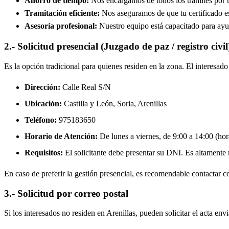
Ahorro de tiempo:
Nos encargamos de todos los trámites por ti
Tramitación eficiente:
Nos aseguramos de que tu certificado est
Asesoría profesional:
Nuestro equipo está capacitado para ayud
2.- Solicitud presencial (Juzgado de paz / registro civil
Es la opción tradicional para quienes residen en la zona. El interesa
Dirección:
Calle Real S/N
Ubicación:
Castilla y León, Soria,
Arenillas
Teléfono:
975183650
Horario de Atención:
De lunes a viernes, de 9:00 a 14:00 (hora
Requisitos:
El solicitante debe presentar su DNI. Es altamente re
En caso de preferir la gestión presencial, es recomendable contactar con
3.- Solicitud por correo postal
Si los interesados no residen en
Arenillas
, pueden solicitar el acta env