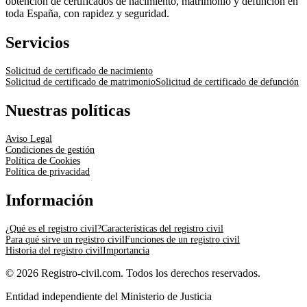
obtención de certificados de nacimiento, matrimonio y defunción en
toda España, con rapidez y seguridad.
Servicios
Solicitud de certificado de nacimiento
Solicitud de certificado de matrimonio
Solicitud de certificado de defunción
Nuestras políticas
Aviso Legal
Condiciones de gestión
Política de Cookies
Política de privacidad
Información
¿Qué es el registro civil?
Características del registro civil
Para qué sirve un registro civil
Funciones de un registro civil
Historia del registro civil
Importancia
© 2026 Registro-civil.com. Todos los derechos reservados.
Entidad independiente del Ministerio de Justicia