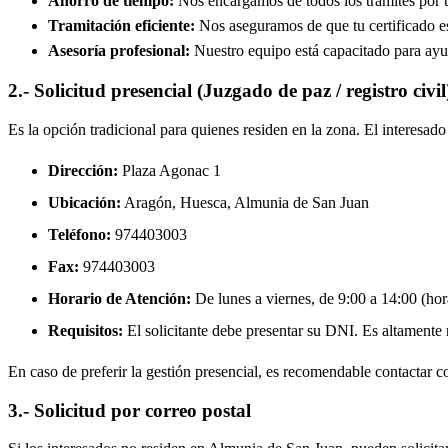
Ahorro de tiempo:
Nos encargamos de todos los trámites por ti
Tramitación eficiente:
Nos aseguramos de que tu certificado est
Asesoría profesional:
Nuestro equipo está capacitado para ayud
2.- Solicitud presencial (Juzgado de paz / registro civil
Es la opción tradicional para quienes residen en la zona. El interesa
Dirección:
Plaza Agonac 1
Ubicación:
Aragón, Huesca,
Almunia de San Juan
Teléfono:
974403003
Fax:
974403003
Horario de Atención:
De lunes a viernes, de 9:00 a 14:00 (hora
Requisitos:
El solicitante debe presentar su DNI. Es altamente re
En caso de preferir la gestión presencial, es recomendable contactar con
3.- Solicitud por correo postal