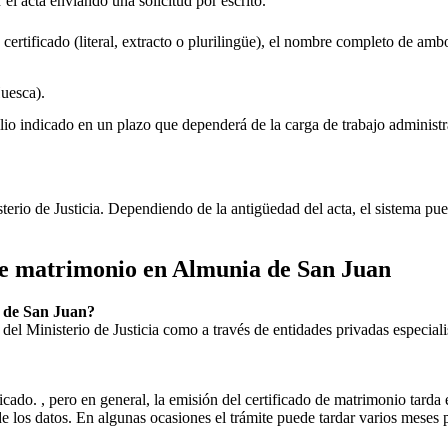
r el acta enviando una solicitud por escrito.
 certificado (literal, extracto o plurilingüe), el nombre completo de amb
uesca).
lio indicado en un plazo que dependerá de la carga de trabajo administr
sterio de Justicia. Dependiendo de la antigüedad del acta, el sistema pu
 de matrimonio en
Almunia de San Juan
 de San Juan
?
ial del Ministerio de Justicia como a través de entidades privadas especial
icado. , pero en general, la emisión del certificado de matrimonio tarda 
ud de los datos. En algunas ocasiones el trámite puede tardar varios me