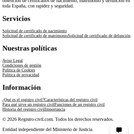
obtención de certificados de nacimiento, matrimonio y defunción en
toda España, con rapidez y seguridad.
Servicios
Solicitud de certificado de nacimiento
Solicitud de certificado de matrimonio
Solicitud de certificado de defunción
Nuestras políticas
Aviso Legal
Condiciones de gestión
Política de Cookies
Política de privacidad
Información
¿Qué es el registro civil?
Características del registro civil
Para qué sirve un registro civil
Funciones de un registro civil
Historia del registro civil
Importancia
© 2026 Registro-civil.com. Todos los derechos reservados.
Entidad independiente del Ministerio de Justicia