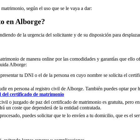
e matrimonio, según el uso que se le vaya a dar:
to en
Alborge
?
ndiendo de la urgencia del solicitante y de su disposición para desplazar
matrimonio de manera online por las comodidades y garantías que ello of
luida
Alborge
:
 presentar tu DNI o el de la persona en cuyo nombre se solicita el certi
ir en persona al registro civil de
Alborge
. También puedes optar por ha
d del certificado de matrimonio
civil o juzgado de paz del certificado de matrimonio es gratuita, pero en
rá un coste que dependerá de la entidad contratada.
ocesado, puedes solicitar que te lo envíen a tu domicilio, que es el serv