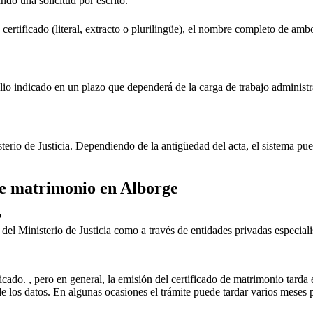
ando una solicitud por escrito.
 certificado (literal, extracto o plurilingüe), el nombre completo de amb
lio indicado en un plazo que dependerá de la carga de trabajo administr
sterio de Justicia. Dependiendo de la antigüedad del acta, el sistema pu
 de matrimonio en
Alborge
?
ial del Ministerio de Justicia como a través de entidades privadas especial
icado. , pero en general, la emisión del certificado de matrimonio tarda 
ud de los datos. En algunas ocasiones el trámite puede tardar varios me