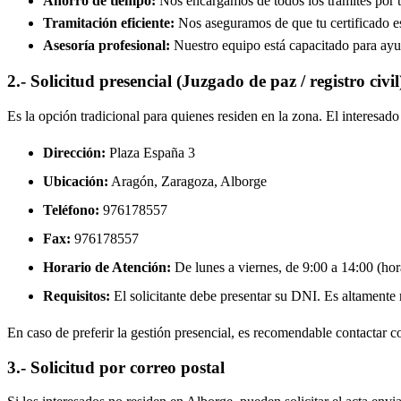
Ahorro de tiempo:
Nos encargamos de todos los trámites por ti
Tramitación eficiente:
Nos aseguramos de que tu certificado est
Asesoría profesional:
Nuestro equipo está capacitado para ayud
2.- Solicitud presencial (Juzgado de paz / registro civil
Es la opción tradicional para quienes residen en la zona. El interesa
Dirección:
Plaza España 3
Ubicación:
Aragón, Zaragoza,
Alborge
Teléfono:
976178557
Fax:
976178557
Horario de Atención:
De lunes a viernes, de 9:00 a 14:00 (hora
Requisitos:
El solicitante debe presentar su DNI. Es altamente re
En caso de preferir la gestión presencial, es recomendable contactar con
3.- Solicitud por correo postal