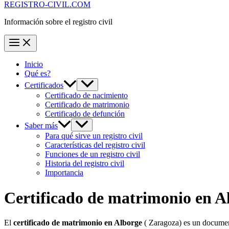
REGISTRO-CIVIL.COM
Información sobre el registro civil
Inicio
Qué es?
Certificados
Certificado de nacimiento
Certificado de matrimonio
Certificado de defunción
Saber más
Para qué sirve un registro civil
Características del registro civil
Funciones de un registro civil
Historia del registro civil
Importancia
Certificado de matrimonio en
A
El
certificado de matrimonio en
Alborge
( Zaragoza) es un document