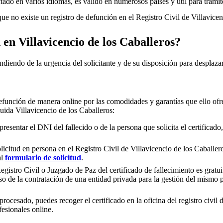
ado en varios idiomas, es válido en numerosos países y útil para trámite
e no existe un registro de defunción en el Registro Civil de
Villavicen
n en
Villavicencio de los Caballeros
?
ndiendo de la urgencia del solicitante y de su disposición para desplazar
efunción de manera online por las comodidades y garantías que ello ofre
cluida
Villavicencio de los Caballeros
:
presentar el DNI del fallecido o de la persona que solicita el certificad
olicitud en persona en el Registro Civil de
Villavicencio de los Caballer
al
formulario de solicitud
.
gistro Civil o Juzgado de Paz del certificado de fallecimiento es gratuit
so de la contratación de una entidad privada para la gestión del mismo
rocesado, puedes recoger el certificado en la oficina del registro civil 
fesionales online.