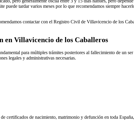
icado, pero generalmente oscila entre 3 y 15 días hábiles, pero depende d
rámite puede tardar varios meses por lo que recomendamos siempre hacerl
ecomendamos contactar con el Registro Civil de
Villavicencio de los Caba
ón en
Villavicencio de los Caballeros
ndamental para múltiples trámites posteriores al fallecimiento de un ser
ones legales y administrativas necesarias.
n de certificados de nacimiento, matrimonio y defunción en toda España