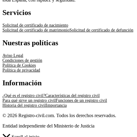
Servicios
Solicitud de certificado de nacimiento
Solicitud de certificado de matrimonio
Solicitud de certificado de defunción
Nuestras políticas
Aviso Legal
Condiciones de gestión
Política de Cookies
Política de privacidad
Información
¿Qué es el registro civil?
Características del registro civil
Para qué sirve un registro civil
Funciones de un registro civil
Historia del registro civil
Importancia
© 2026 Registro-civil.com. Todos los derechos reservados.
Entidad independiente del Ministerio de Justicia
Scroll al inicio