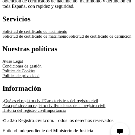
obtención de certificados de nacimiento, matrimonio y defunción en
toda España, con rapidez y seguridad.
Servicios
Solicitud de certificado de nacimiento
Solicitud de certificado de matrimonio
Solicitud de certificado de defunción
Nuestras políticas
Aviso Legal
Condiciones de gestión
Política de Cookies
Política de privacidad
Información
¿Qué es el registro civil?
Características del registro civil
Para qué sirve un registro civil
Funciones de un registro civil
Historia del registro civil
Importancia
© 2026 Registro-civil.com. Todos los derechos reservados.
Entidad independiente del Ministerio de Justicia