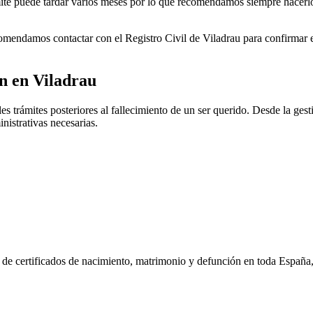
rámite puede tardar varios meses por lo que recomendamos siempre hacerl
ecomendamos contactar con el Registro Civil de
Viladrau
para confirmar e
ón en
Viladrau
s trámites posteriores al fallecimiento de un ser querido. Desde la gesti
nistrativas necesarias.
n de certificados de nacimiento, matrimonio y defunción en toda España