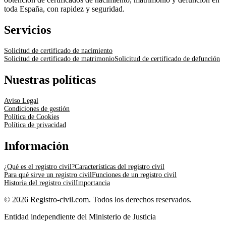
toda España, con rapidez y seguridad.
Servicios
Solicitud de certificado de nacimiento
Solicitud de certificado de matrimonio
Solicitud de certificado de defunción
Nuestras políticas
Aviso Legal
Condiciones de gestión
Política de Cookies
Política de privacidad
Información
¿Qué es el registro civil?
Características del registro civil
Para qué sirve un registro civil
Funciones de un registro civil
Historia del registro civil
Importancia
© 2026 Registro-civil.com. Todos los derechos reservados.
Entidad independiente del Ministerio de Justicia