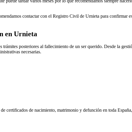
rámite puede tardar varios meses por lo que recomendamos siempre hacerl
ecomendamos contactar con el Registro Civil de
Urnieta
para confirmar est
ón en
Urnieta
 trámites posteriores al fallecimiento de un ser querido. Desde la gestió
nistrativas necesarias.
n de certificados de nacimiento, matrimonio y defunción en toda España