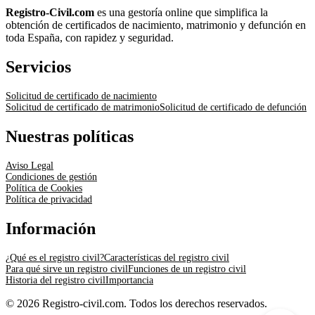
Registro-Civil.com
es una gestoría online que simplifica la
obtención de certificados de nacimiento, matrimonio y defunción en
toda España, con rapidez y seguridad.
Servicios
Solicitud de certificado de nacimiento
Solicitud de certificado de matrimonio
Solicitud de certificado de defunción
Nuestras políticas
Aviso Legal
Condiciones de gestión
Política de Cookies
Política de privacidad
Información
¿Qué es el registro civil?
Características del registro civil
Para qué sirve un registro civil
Funciones de un registro civil
Historia del registro civil
Importancia
© 2026 Registro-civil.com. Todos los derechos reservados.