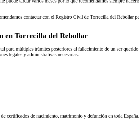
rámite puede tardar varios meses por lo que recomendamos siempre hacerl
ecomendamos contactar con el Registro Civil de
Torrecilla del Rebollar
pa
ón en
Torrecilla del Rebollar
l para múltiples trámites posteriores al fallecimiento de un ser querido
ones legales y administrativas necesarias.
n de certificados de nacimiento, matrimonio y defunción en toda España