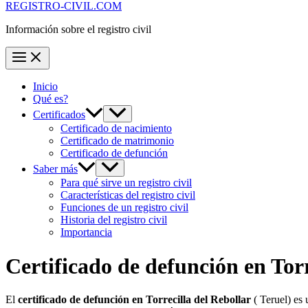
REGISTRO-CIVIL.COM
Información sobre el registro civil
Inicio
Qué es?
Certificados
Certificado de nacimiento
Certificado de matrimonio
Certificado de defunción
Saber más
Para qué sirve un registro civil
Características del registro civil
Funciones de un registro civil
Historia del registro civil
Importancia
Certificado de defunción en
Torr
El
certificado de defunción en
Torrecilla del Rebollar
( Teruel) es 