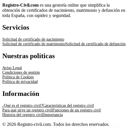
Registro-Civil.com
es una gestoría online que simplifica la
obtención de certificados de nacimiento, matrimonio y defunción en
toda España, con rapidez y seguridad.
Servicios
Solicitud de certificado de nacimiento
Solicitud de certificado de matrimonio
Solicitud de certificado de defunción
Nuestras políticas
Aviso Legal
Condiciones de gestión
Política de Cookies
Política de privacidad
Información
¿Qué es el registro civil?
Características del registro civil
Para qué sirve un registro civil
Funciones de un registro civil
Historia del registro civil
Importancia
© 2026 Registro-civil.com. Todos los derechos reservados.