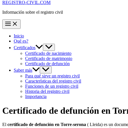
REGISTRO-CIVIL.COM
Información sobre el registro civil
Inicio
Qué es?
Certificados
Certificado de nacimiento
Certificado de matrimonio
Certificado de defunción
Saber más
Para qué sirve un registro civil
Características del registro civil
Funciones de un registro civil
Historia del registro civil
Importancia
Certificado de defunción en
Tor
El
certificado de defunción en
Torre-serona
( Lleida) es un documen