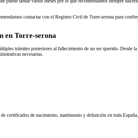
rámite puede tardar varios meses por lo que recomendamos siempre hacerl
ecomendamos contactar con el Registro Civil de
Torre-serona
para confirm
ón en
Torre-serona
tiples trámites posteriores al fallecimiento de un ser querido. Desde la 
nistrativas necesarias.
n de certificados de nacimiento, matrimonio y defunción en toda España