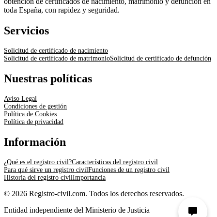
obtención de certificados de nacimiento, matrimonio y defunción en
toda España, con rapidez y seguridad.
Servicios
Solicitud de certificado de nacimiento
Solicitud de certificado de matrimonio
Solicitud de certificado de defunción
Nuestras políticas
Aviso Legal
Condiciones de gestión
Política de Cookies
Política de privacidad
Información
¿Qué es el registro civil?
Características del registro civil
Para qué sirve un registro civil
Funciones de un registro civil
Historia del registro civil
Importancia
© 2026 Registro-civil.com. Todos los derechos reservados.
Entidad independiente del Ministerio de Justicia