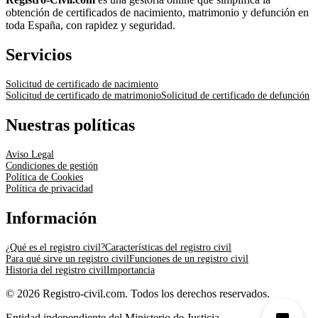
obtención de certificados de nacimiento, matrimonio y defunción en
toda España, con rapidez y seguridad.
Servicios
Solicitud de certificado de nacimiento
Solicitud de certificado de matrimonio
Solicitud de certificado de defunción
Nuestras políticas
Aviso Legal
Condiciones de gestión
Política de Cookies
Política de privacidad
Información
¿Qué es el registro civil?
Características del registro civil
Para qué sirve un registro civil
Funciones de un registro civil
Historia del registro civil
Importancia
© 2026 Registro-civil.com. Todos los derechos reservados.
Entidad independiente del Ministerio de Justicia