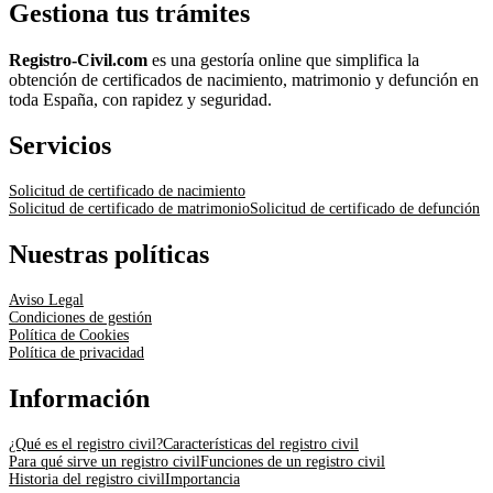
Gestiona tus trámites
Registro-Civil.com
es una gestoría online que simplifica la
obtención de certificados de nacimiento, matrimonio y defunción en
toda España, con rapidez y seguridad.
Servicios
Solicitud de certificado de nacimiento
Solicitud de certificado de matrimonio
Solicitud de certificado de defunción
Nuestras políticas
Aviso Legal
Condiciones de gestión
Política de Cookies
Política de privacidad
Información
¿Qué es el registro civil?
Características del registro civil
Para qué sirve un registro civil
Funciones de un registro civil
Historia del registro civil
Importancia