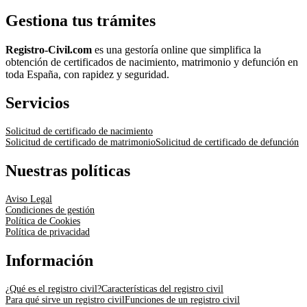
Gestiona tus trámites
Registro-Civil.com
es una gestoría online que simplifica la
obtención de certificados de nacimiento, matrimonio y defunción en
toda España, con rapidez y seguridad.
Servicios
Solicitud de certificado de nacimiento
Solicitud de certificado de matrimonio
Solicitud de certificado de defunción
Nuestras políticas
Aviso Legal
Condiciones de gestión
Política de Cookies
Política de privacidad
Información
¿Qué es el registro civil?
Características del registro civil
Para qué sirve un registro civil
Funciones de un registro civil