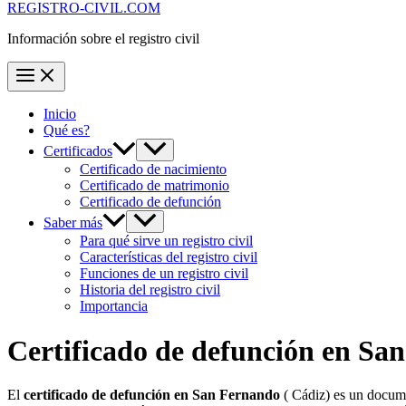
REGISTRO-CIVIL.COM
Información sobre el registro civil
Inicio
Qué es?
Certificados
Certificado de nacimiento
Certificado de matrimonio
Certificado de defunción
Saber más
Para qué sirve un registro civil
Características del registro civil
Funciones de un registro civil
Historia del registro civil
Importancia
Certificado de defunción en
San
El
certificado de defunción en
San Fernando
( Cádiz) es un docume