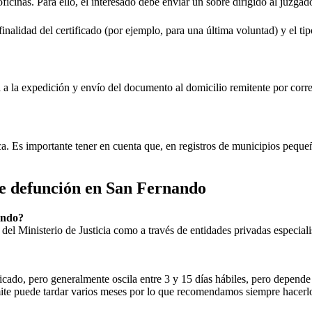
oficinas. Para ello, el interesado debe enviar un sobre dirigido al juzgad
inalidad del certificado (por ejemplo, para una última voluntad) y el tip
rá a la expedición y envío del documento al domicilio remitente por corre
ica. Es importante tener en cuenta que, en registros de municipios peq
de defunción en
San Fernando
ando
?
ial del Ministerio de Justicia como a través de entidades privadas especial
icado, pero generalmente oscila entre 3 y 15 días hábiles, pero depende d
rámite puede tardar varios meses por lo que recomendamos siempre hacerl