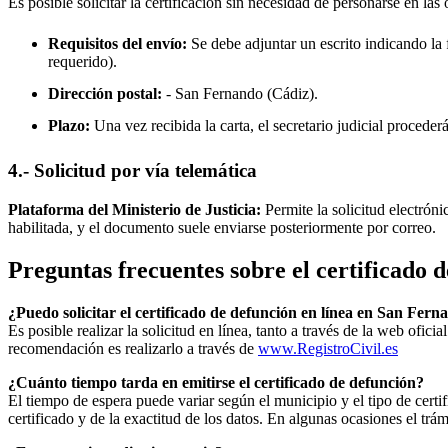
Es posible solicitar la certificación sin necesidad de personarse en las 
Requisitos del envío:
Se debe adjuntar un escrito indicando la f
requerido).
Dirección postal:
-
San Fernando
(Cádiz).
Plazo:
Una vez recibida la carta, el secretario judicial procede
4.- Solicitud por vía telemática
Plataforma del Ministerio de Justicia:
Permite la solicitud electrón
habilitada, y el documento suele enviarse posteriormente por correo.
Preguntas frecuentes sobre el certificado 
¿Puedo solicitar el certificado de defunción en línea en
San Fern
Es posible realizar la solicitud en línea, tanto a través de la web ofic
recomendación es realizarlo a través de
www.RegistroCivil.es
¿Cuánto tiempo tarda en emitirse el certificado de defunción?
El tiempo de espera puede variar según el municipio y el tipo de certif
certificado y de la exactitud de los datos. En algunas ocasiones el t