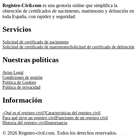
Registro-Civil.com
es una gestoría online que simplifica la
obtención de certificados de nacimiento, matrimonio y defunción en
toda España, con rapidez y seguridad.
Servicios
Solicitud de certificado de nacimiento
Solicitud de certificado de matrimonio
Solicitud de certificado de defunción
Nuestras políticas
Aviso Legal
Condiciones de gestión
Política de Cookies
Política de privacidad
Información
¿Qué es el registro civil?
Características del registro civil
Para qué sirve un registro civil
Funciones de un registro civil
Historia del registro civil
Importancia
© 2026 Registro-civil.com. Todos los derechos reservados.