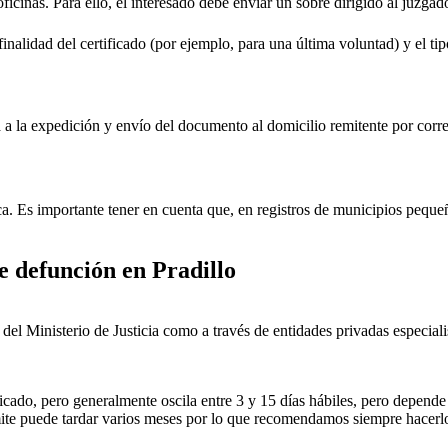
oficinas. Para ello, el interesado debe enviar un sobre dirigido al juzgad
inalidad del certificado (por ejemplo, para una última voluntad) y el tip
rá a la expedición y envío del documento al domicilio remitente por corre
ica. Es importante tener en cuenta que, en registros de municipios peq
de defunción en
Pradillo
ial del Ministerio de Justicia como a través de entidades privadas especial
icado, pero generalmente oscila entre 3 y 15 días hábiles, pero depende d
rámite puede tardar varios meses por lo que recomendamos siempre hacerl