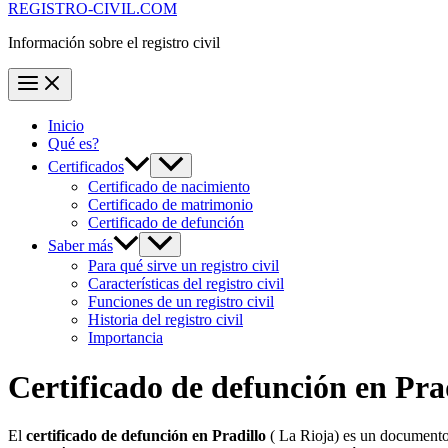
REGISTRO-CIVIL.COM
Información sobre el registro civil
Inicio
Qué es?
Certificados
Certificado de nacimiento
Certificado de matrimonio
Certificado de defunción
Saber más
Para qué sirve un registro civil
Características del registro civil
Funciones de un registro civil
Historia del registro civil
Importancia
Certificado de defunción en
Pra
El
certificado de defunción en
Pradillo
( La Rioja) es un documento 