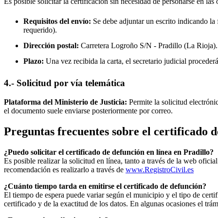
Es posible solicitar la certificación sin necesidad de personarse en las 
Requisitos del envío:
Se debe adjuntar un escrito indicando la f
requerido).
Dirección postal:
Carretera Logroño S/N -
Pradillo
(La Rioja).
Plazo:
Una vez recibida la carta, el secretario judicial procede
4.- Solicitud por vía telemática
Plataforma del Ministerio de Justicia:
Permite la solicitud electrón
el documento suele enviarse posteriormente por correo.
Preguntas frecuentes sobre el certificado 
¿Puedo solicitar el certificado de defunción en línea en
Pradillo
?
Es posible realizar la solicitud en línea, tanto a través de la web ofic
recomendación es realizarlo a través de
www.RegistroCivil.es
¿Cuánto tiempo tarda en emitirse el certificado de defunción?
El tiempo de espera puede variar según el municipio y el tipo de certif
certificado y de la exactitud de los datos. En algunas ocasiones el t