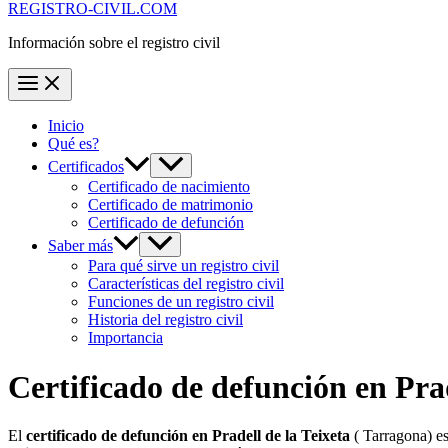
REGISTRO-CIVIL.COM
Información sobre el registro civil
Inicio
Qué es?
Certificados
Certificado de nacimiento
Certificado de matrimonio
Certificado de defunción
Saber más
Para qué sirve un registro civil
Características del registro civil
Funciones de un registro civil
Historia del registro civil
Importancia
Certificado de defunción en
Prad
El
certificado de defunción en
Pradell de la Teixeta
( Tarragona) es