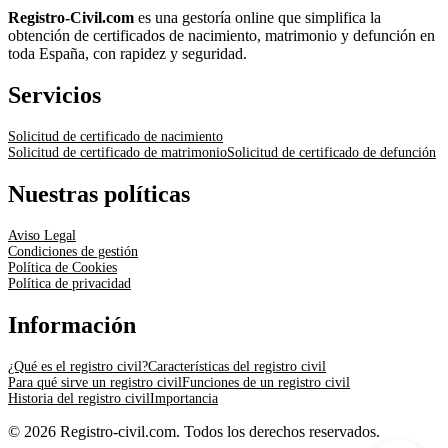
Registro-Civil.com
es una gestoría online que simplifica la
obtención de certificados de nacimiento, matrimonio y defunción en
toda España, con rapidez y seguridad.
Servicios
Solicitud de certificado de nacimiento
Solicitud de certificado de matrimonio
Solicitud de certificado de defunción
Nuestras políticas
Aviso Legal
Condiciones de gestión
Política de Cookies
Política de privacidad
Información
¿Qué es el registro civil?
Características del registro civil
Para qué sirve un registro civil
Funciones de un registro civil
Historia del registro civil
Importancia
© 2026 Registro-civil.com. Todos los derechos reservados.