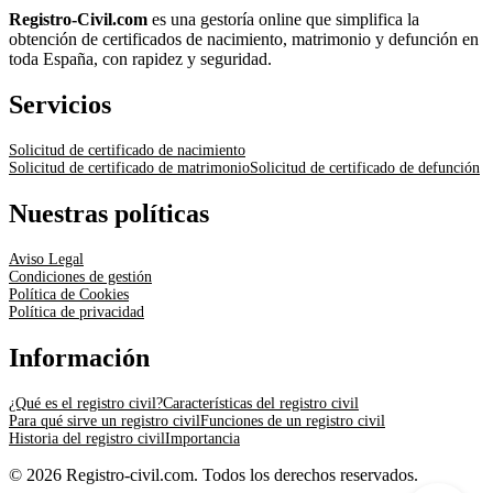
Registro-Civil.com
es una gestoría online que simplifica la
obtención de certificados de nacimiento, matrimonio y defunción en
toda España, con rapidez y seguridad.
Servicios
Solicitud de certificado de nacimiento
Solicitud de certificado de matrimonio
Solicitud de certificado de defunción
Nuestras políticas
Aviso Legal
Condiciones de gestión
Política de Cookies
Política de privacidad
Información
¿Qué es el registro civil?
Características del registro civil
Para qué sirve un registro civil
Funciones de un registro civil
Historia del registro civil
Importancia
© 2026 Registro-civil.com. Todos los derechos reservados.