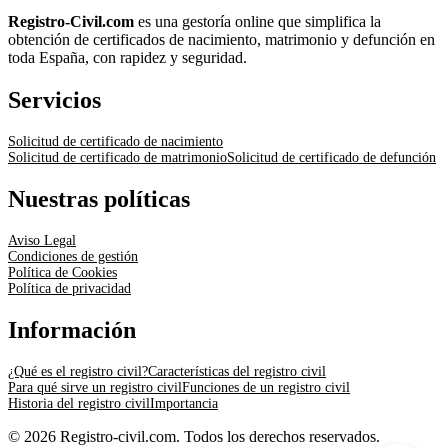
Registro-Civil.com
es una gestoría online que simplifica la
obtención de certificados de nacimiento, matrimonio y defunción en
toda España, con rapidez y seguridad.
Servicios
Solicitud de certificado de nacimiento
Solicitud de certificado de matrimonio
Solicitud de certificado de defunción
Nuestras políticas
Aviso Legal
Condiciones de gestión
Política de Cookies
Política de privacidad
Información
¿Qué es el registro civil?
Características del registro civil
Para qué sirve un registro civil
Funciones de un registro civil
Historia del registro civil
Importancia
© 2026 Registro-civil.com. Todos los derechos reservados.