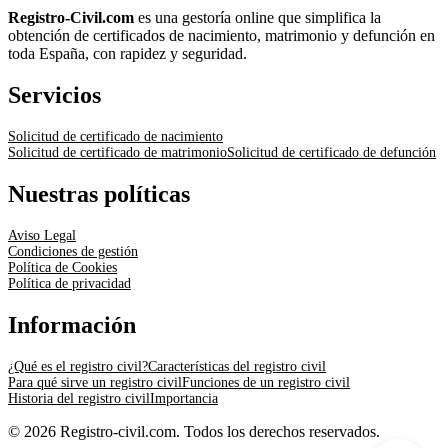
Registro-Civil.com
es una gestoría online que simplifica la
obtención de certificados de nacimiento, matrimonio y defunción en
toda España, con rapidez y seguridad.
Servicios
Solicitud de certificado de nacimiento
Solicitud de certificado de matrimonio
Solicitud de certificado de defunción
Nuestras políticas
Aviso Legal
Condiciones de gestión
Política de Cookies
Política de privacidad
Información
¿Qué es el registro civil?
Características del registro civil
Para qué sirve un registro civil
Funciones de un registro civil
Historia del registro civil
Importancia
© 2026 Registro-civil.com. Todos los derechos reservados.