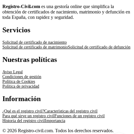
Registro-Civil.com
es una gestoría online que simplifica la
obtención de certificados de nacimiento, matrimonio y defunción en
toda España, con rapidez y seguridad.
Servicios
Solicitud de certificado de nacimiento
Solicitud de certificado de matrimonio
Solicitud de certificado de defunción
Nuestras políticas
Aviso Legal
Condiciones de gestión
Política de Cookies
Política de privacidad
Información
¿Qué es el registro civil?
Características del registro civil
Para qué sirve un registro civil
Funciones de un registro civil
Historia del registro civil
Importancia
© 2026 Registro-civil.com. Todos los derechos reservados.