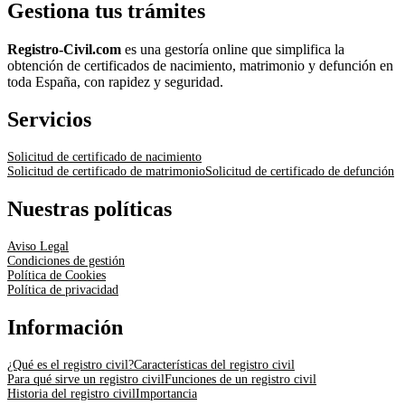
Gestiona tus trámites
Registro-Civil.com
es una gestoría online que simplifica la
obtención de certificados de nacimiento, matrimonio y defunción en
toda España, con rapidez y seguridad.
Servicios
Solicitud de certificado de nacimiento
Solicitud de certificado de matrimonio
Solicitud de certificado de defunción
Nuestras políticas
Aviso Legal
Condiciones de gestión
Política de Cookies
Política de privacidad
Información
¿Qué es el registro civil?
Características del registro civil
Para qué sirve un registro civil
Funciones de un registro civil
Historia del registro civil
Importancia