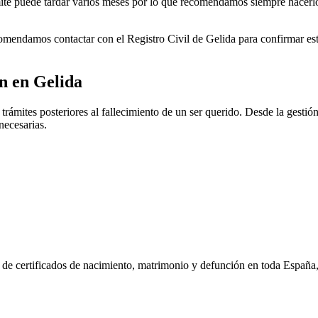
rámite puede tardar varios meses por lo que recomendamos siempre hacerl
ecomendamos contactar con el Registro Civil de
Gelida
para confirmar est
ón en
Gelida
trámites posteriores al fallecimiento de un ser querido. Desde la gestió
necesarias.
n de certificados de nacimiento, matrimonio y defunción en toda España