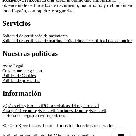
obtención de certificados de nacimiento, matrimonio y defunción en
toda España, con rapidez y seguridad.
Servicios
Solicitud de certificado de nacimiento
Solicitud de certificado de matrimonio
Solicitud de certificado de defunción
Nuestras políticas
Aviso Legal
Condiciones de gestión
Política de Cookies
Política de privacidad
Información
¿Qué es el registro civil?
Características del registro civil
Para qué sirve un registro civil
Funciones de un registro civil
Historia del registro civil
Importancia
© 2026 Registro-civil.com. Todos los derechos reservados.
Entidad independiente del Ministerio de Justicia