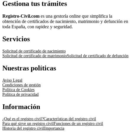
Gestiona tus trámites
Registro-Civil.com
es una gestoría online que simplifica la
obtención de certificados de nacimiento, matrimonio y defunción en
toda España, con rapidez y seguridad.
Servicios
Solicitud de certificado de nacimiento
Solicitud de certificado de matrimonio
Solicitud de certificado de defunción
Nuestras políticas
Aviso Legal
Condiciones de gestión
Política de Cookies
Política de privacidad
Información
¿Qué es el registro civil?
Características del registro civil
Para qué sirve un registro civil
Funciones de un registro civil
Historia del registro civil
Importancia