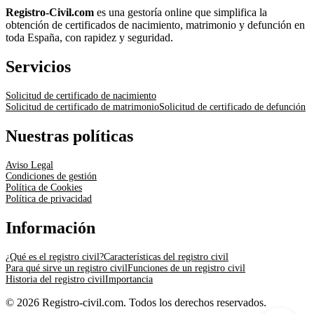
Registro-Civil.com
es una gestoría online que simplifica la
obtención de certificados de nacimiento, matrimonio y defunción en
toda España, con rapidez y seguridad.
Servicios
Solicitud de certificado de nacimiento
Solicitud de certificado de matrimonio
Solicitud de certificado de defunción
Nuestras políticas
Aviso Legal
Condiciones de gestión
Política de Cookies
Política de privacidad
Información
¿Qué es el registro civil?
Características del registro civil
Para qué sirve un registro civil
Funciones de un registro civil
Historia del registro civil
Importancia
© 2026 Registro-civil.com. Todos los derechos reservados.