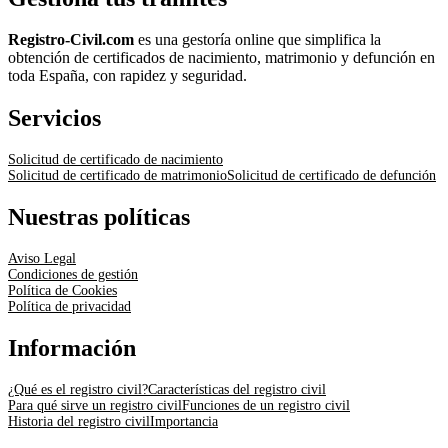
Registro-Civil.com
es una gestoría online que simplifica la
obtención de certificados de nacimiento, matrimonio y defunción en
toda España, con rapidez y seguridad.
Servicios
Solicitud de certificado de nacimiento
Solicitud de certificado de matrimonio
Solicitud de certificado de defunción
Nuestras políticas
Aviso Legal
Condiciones de gestión
Política de Cookies
Política de privacidad
Información
¿Qué es el registro civil?
Características del registro civil
Para qué sirve un registro civil
Funciones de un registro civil
Historia del registro civil
Importancia