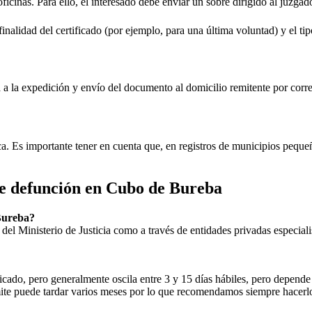
oficinas. Para ello, el interesado debe enviar un sobre dirigido al juzgad
inalidad del certificado (por ejemplo, para una última voluntad) y el tip
rá a la expedición y envío del documento al domicilio remitente por corre
ica. Es importante tener en cuenta que, en registros de municipios peq
de defunción en
Cubo de Bureba
Bureba
?
ial del Ministerio de Justicia como a través de entidades privadas especial
icado, pero generalmente oscila entre 3 y 15 días hábiles, pero depende d
rámite puede tardar varios meses por lo que recomendamos siempre hacerl