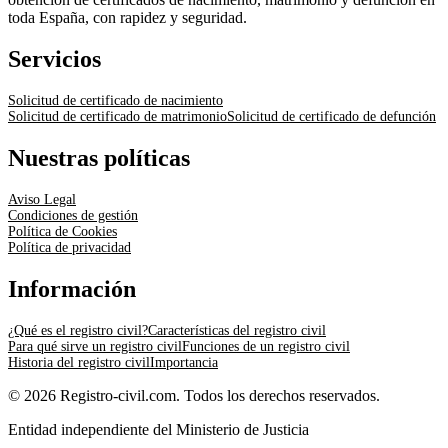
toda España, con rapidez y seguridad.
Servicios
Solicitud de certificado de nacimiento
Solicitud de certificado de matrimonio
Solicitud de certificado de defunción
Nuestras políticas
Aviso Legal
Condiciones de gestión
Política de Cookies
Política de privacidad
Información
¿Qué es el registro civil?
Características del registro civil
Para qué sirve un registro civil
Funciones de un registro civil
Historia del registro civil
Importancia
© 2026 Registro-civil.com. Todos los derechos reservados.
Entidad independiente del Ministerio de Justicia