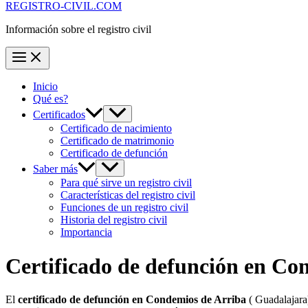
REGISTRO-CIVIL.COM
Información sobre el registro civil
Inicio
Qué es?
Certificados
Certificado de nacimiento
Certificado de matrimonio
Certificado de defunción
Saber más
Para qué sirve un registro civil
Características del registro civil
Funciones de un registro civil
Historia del registro civil
Importancia
Certificado de defunción en
Con
El
certificado de defunción en
Condemios de Arriba
( Guadalajara)