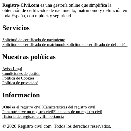
Registro-Civil.com
es una gestoría online que simplifica la
obtención de certificados de nacimiento, matrimonio y defunción en
toda España, con rapidez y seguridad.
Servicios
Solicitud de certificado de nacimiento
Solicitud de certificado de matrimonio
Solicitud de certificado de defunción
Nuestras políticas
Aviso Legal
Condiciones de gestión
Política de Cookies
Política de privacidad
Información
¿Qué es el registro civil?
Características del registro civil
Para qué sirve un registro civil
Funciones de un registro civil
Historia del registro civil
Importancia
© 2026 Registro-civil.com. Todos los derechos reservados.