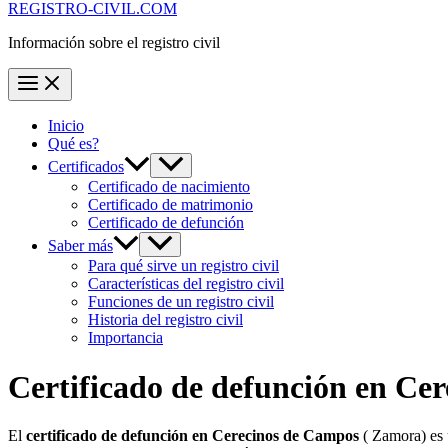
REGISTRO-CIVIL.COM
Información sobre el registro civil
Inicio
Qué es?
Certificados
Certificado de nacimiento
Certificado de matrimonio
Certificado de defunción
Saber más
Para qué sirve un registro civil
Características del registro civil
Funciones de un registro civil
Historia del registro civil
Importancia
Certificado de defunción en
Cer
El
certificado de defunción en
Cerecinos de Campos
( Zamora) es 