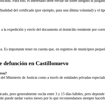
oficinas. Para ello, el interesado debe enviar un sobre dirigido al juzgad
inalidad del certificado (por ejemplo, para una última voluntad) y el tip
rá a la expedición y envío del documento al domicilio remitente por corre
ica. Es importante tener en cuenta que, en registros de municipios peq
de defunción en
Castillonuevo
evo
?
ial del Ministerio de Justicia como a través de entidades privadas especial
icado, pero generalmente oscila entre 3 y 15 días hábiles, pero depende d
rámite puede tardar varios meses por lo que recomendamos siempre hacerl