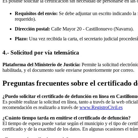
Es posible solicitar la certificación sin necesidad de personarse en las 
Requisitos del envío:
Se debe adjuntar un escrito indicando la f
requerido).
Dirección postal:
Calle Mayor 20 -
Castillonuevo
(Navarra).
Plazo:
Una vez recibida la carta, el secretario judicial procede
4.- Solicitud por vía telemática
Plataforma del Ministerio de Justicia:
Permite la solicitud electrón
habilitada, y el documento suele enviarse posteriormente por correo.
Preguntas frecuentes sobre el certificado 
¿Puedo solicitar el certificado de defunción en línea en
Castillonu
Es posible realizar la solicitud en línea, tanto a través de la web ofic
recomendación es realizarlo a través de
www.RegistroCivil.es
¿Cuánto tiempo tarda en emitirse el certificado de defunción?
El tiempo de espera puede variar según el municipio y el tipo de certif
certificado y de la exactitud de los datos. En algunas ocasiones el t