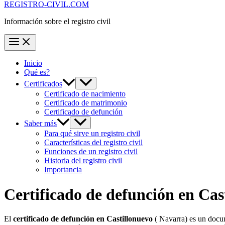
REGISTRO-CIVIL.COM
Información sobre el registro civil
Inicio
Qué es?
Certificados
Certificado de nacimiento
Certificado de matrimonio
Certificado de defunción
Saber más
Para qué sirve un registro civil
Características del registro civil
Funciones de un registro civil
Historia del registro civil
Importancia
Certificado de defunción en
Cas
El
certificado de defunción en
Castillonuevo
( Navarra) es un docum