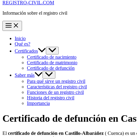
REGISTRO-CIVIL.COM
Información sobre el registro civil
Inicio
Qué es?
Certificados
Certificado de nacimiento
Certificado de matrimonio
Certificado de defunción
Saber más
Para qué sirve un registro civil
Características del registro civil
Funciones de un registro civil
Historia del registro civil
Importancia
Certificado de defunción en
Cas
El
certificado de defunción en
Castillo-Albaráñez
( Cuenca) es un d