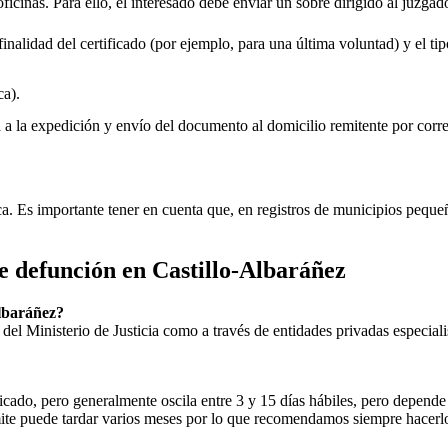
oficinas. Para ello, el interesado debe enviar un sobre dirigido al juzgad
inalidad del certificado (por ejemplo, para una última voluntad) y el tip
a).
rá a la expedición y envío del documento al domicilio remitente por corre
ica. Es importante tener en cuenta que, en registros de municipios peq
de defunción en
Castillo-Albaráñez
lbaráñez
?
ial del Ministerio de Justicia como a través de entidades privadas especial
icado, pero generalmente oscila entre 3 y 15 días hábiles, pero depende d
rámite puede tardar varios meses por lo que recomendamos siempre hacerl