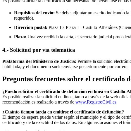
Es posible solicitar la certificación sin necesidad de personarse en las 
Requisitos del envío:
Se debe adjuntar un escrito indicando la f
requerido).
Dirección postal:
Plaza La Plaza 1 -
Castillo-Albaráñez
(Cuenc
Plazo:
Una vez recibida la carta, el secretario judicial procede
4.- Solicitud por vía telemática
Plataforma del Ministerio de Justicia:
Permite la solicitud electrón
habilitada, y el documento suele enviarse posteriormente por correo.
Preguntas frecuentes sobre el certificado 
¿Puedo solicitar el certificado de defunción en línea en
Castillo-A
Es posible realizar la solicitud en línea, tanto a través de la web ofic
recomendación es realizarlo a través de
www.RegistroCivil.es
¿Cuánto tiempo tarda en emitirse el certificado de defunción?
El tiempo de espera puede variar según el municipio y el tipo de certif
certificado y de la exactitud de los datos. En algunas ocasiones el t