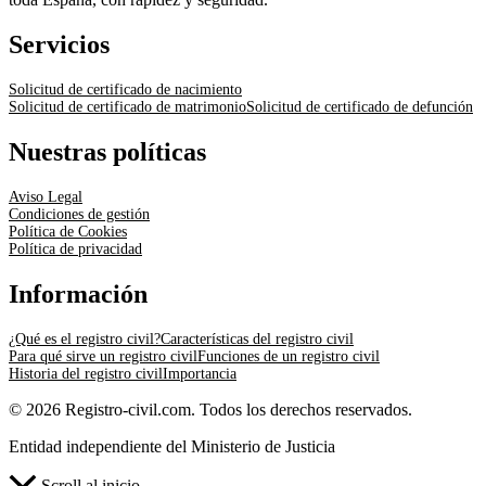
Servicios
Solicitud de certificado de nacimiento
Solicitud de certificado de matrimonio
Solicitud de certificado de defunción
Nuestras políticas
Aviso Legal
Condiciones de gestión
Política de Cookies
Política de privacidad
Información
¿Qué es el registro civil?
Características del registro civil
Para qué sirve un registro civil
Funciones de un registro civil
Historia del registro civil
Importancia
© 2026 Registro-civil.com. Todos los derechos reservados.
Entidad independiente del Ministerio de Justicia
Scroll al inicio