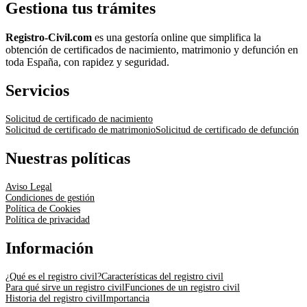
Gestiona tus trámites
Registro-Civil.com
es una gestoría online que simplifica la
obtención de certificados de nacimiento, matrimonio y defunción en
toda España, con rapidez y seguridad.
Servicios
Solicitud de certificado de nacimiento
Solicitud de certificado de matrimonio
Solicitud de certificado de defunción
Nuestras políticas
Aviso Legal
Condiciones de gestión
Política de Cookies
Política de privacidad
Información
¿Qué es el registro civil?
Características del registro civil
Para qué sirve un registro civil
Funciones de un registro civil
Historia del registro civil
Importancia